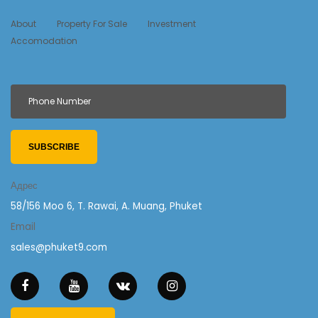
About
Property For Sale
Investment
Accomodation
SUBSCRIBE
Адрес
58/156 Moo 6, T. Rawai, A. Muang, Phuket
Email
sales@phuket9.com