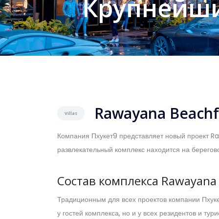
Крупнейши
Rawayana Beachfr
Villas
Компания Пхукет9 представляет новый проект Ra
развлекательный комплекс находится на берегов
Состав комплекса Rawayan
Традиционным для всех проектов компании Пхуке
у гостей комплекса, но и у всех резидентов и т