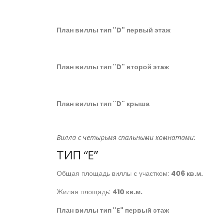
План виллы тип "D" первый этаж
План виллы тип "D" второй этаж
План виллы тип "D" крыша
Вилла с четырьмя спальными комнатами:
ТИП “E”
Общая площадь виллы с участком:
406 кв.м.
Жилая площадь:
410 кв.м.
План виллы тип "E" первый этаж