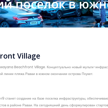
й поселок в южн
ont Village
wayana Beachfront Village. Концептуально новый мульти-инфраст
ой линии пляжа Раваи в южном окончании острова Пхукет.
a
т9 станет создание на базе поселка инфраструктуры, обеспечива
уристов в районе Раваи. На сегодняшний день сформулирован старт